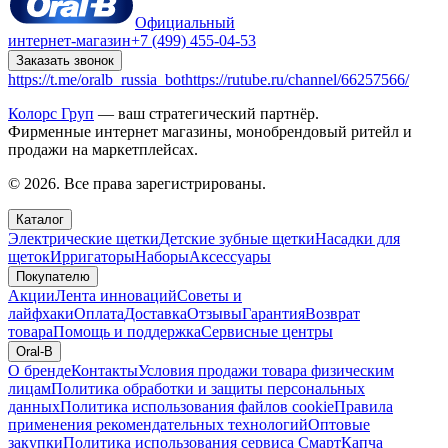
Официальный
интернет-магазин
+7 (499) 455-04-53
Заказать звонок
https://t.me/oralb_russia_bot
https://rutube.ru/channel/66257566/
Колорс Груп
— ваш стратегический партнёр.
Фирменные интернет магазины, монобрендовый ритейл и
продажи на маркетплейсах.
© 2026. Все права зарегистрированы.
Каталог
Электрические щетки
Детские зубные щетки
Насадки для
щеток
Ирригаторы
Наборы
Аксессуары
Покупателю
Акции
Лента инноваций
Советы и
лайфхаки
Оплата
Доставка
Отзывы
Гарантия
Возврат
товара
Помощь и поддержка
Сервисные центры
Oral-B
О бренде
Контакты
Условия продажи товара физическим
лицам
Политика обработки и защиты персональных
данных
Политика использования файлов cookie
Правила
применения рекомендательных технологий
Оптовые
закупки
Политика использования сервиса СмартКапча