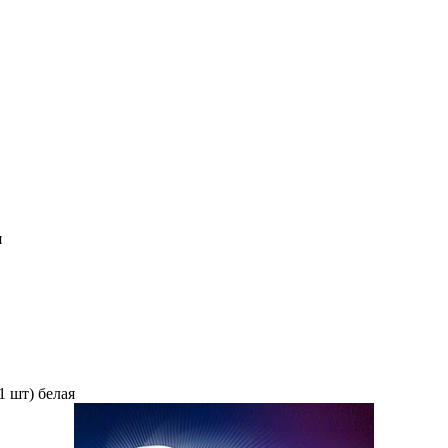
я
1 шт) белая