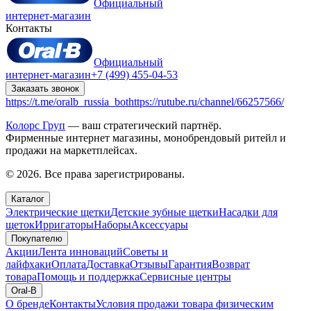
Официальный
интернет-магазин
Контакты
Официальный
интернет-магазин
+7 (499) 455-04-53
Заказать звонок
https://t.me/oralb_russia_bot
https://rutube.ru/channel/66257566/
Колорс Груп
— ваш стратегический партнёр.
Фирменные интернет магазины, монобрендовый ритейл и
продажи на маркетплейсах.
© 2026. Все права зарегистрированы.
Каталог
Электрические щетки
Детские зубные щетки
Насадки для
щеток
Ирригаторы
Наборы
Аксессуары
Покупателю
Акции
Лента инноваций
Советы и
лайфхаки
Оплата
Доставка
Отзывы
Гарантия
Возврат
товара
Помощь и поддержка
Сервисные центры
Oral-B
О бренде
Контакты
Условия продажи товара физическим