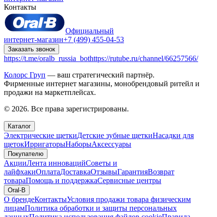
Контакты
Официальный
интернет-магазин
+7 (499) 455-04-53
Заказать звонок
https://t.me/oralb_russia_bot
https://rutube.ru/channel/66257566/
Колорс Груп
— ваш стратегический партнёр.
Фирменные интернет магазины, монобрендовый ритейл и
продажи на маркетплейсах.
© 2026. Все права зарегистрированы.
Каталог
Электрические щетки
Детские зубные щетки
Насадки для
щеток
Ирригаторы
Наборы
Аксессуары
Покупателю
Акции
Лента инноваций
Советы и
лайфхаки
Оплата
Доставка
Отзывы
Гарантия
Возврат
товара
Помощь и поддержка
Сервисные центры
Oral-B
О бренде
Контакты
Условия продажи товара физическим
лицам
Политика обработки и защиты персональных
данных
Политика использования файлов cookie
Правила