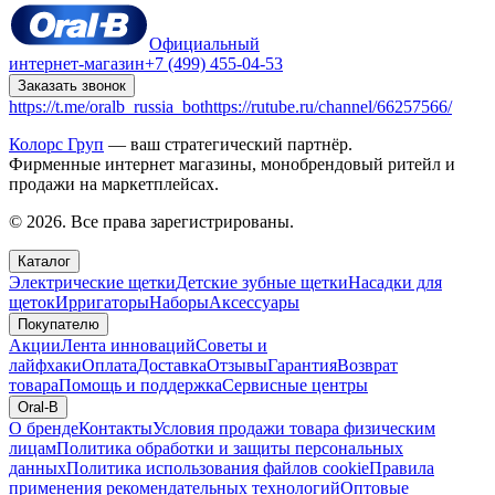
Официальный
интернет-магазин
+7 (499) 455-04-53
Заказать звонок
https://t.me/oralb_russia_bot
https://rutube.ru/channel/66257566/
Колорс Груп
— ваш стратегический партнёр.
Фирменные интернет магазины, монобрендовый ритейл и
продажи на маркетплейсах.
© 2026. Все права зарегистрированы.
Каталог
Электрические щетки
Детские зубные щетки
Насадки для
щеток
Ирригаторы
Наборы
Аксессуары
Покупателю
Акции
Лента инноваций
Советы и
лайфхаки
Оплата
Доставка
Отзывы
Гарантия
Возврат
товара
Помощь и поддержка
Сервисные центры
Oral-B
О бренде
Контакты
Условия продажи товара физическим
лицам
Политика обработки и защиты персональных
данных
Политика использования файлов cookie
Правила
применения рекомендательных технологий
Оптовые