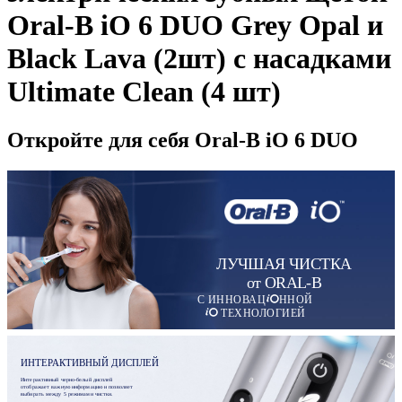
Oral-B iO 6 DUO Grey Opal и
Black Lava (2шт) с насадками
Ultimate Clean (4 шт)
Откройте для себя Oral-B iO 6 DUO
ЛУЧШАЯ ЧИСТКА
от ORAL-B
С ИННОВАЦ
ННОЙ
ТЕХНОЛОГИЕЙ
ИНТЕРАКТИВНЫЙ ДИСПЛЕЙ
Интерактивный черно-белый дисплей
отображает важную информацию и позволяет
выбирать между 5 режимами чистки.