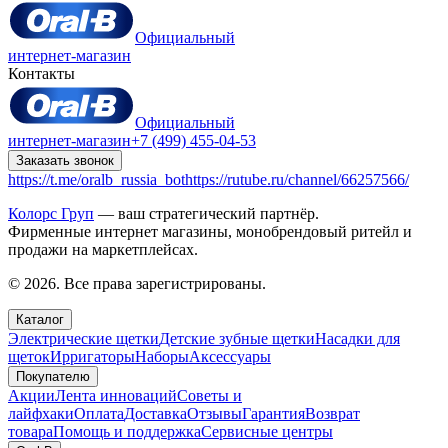
Официальный
интернет-магазин
Контакты
Официальный
интернет-магазин
+7 (499) 455-04-53
Заказать звонок
https://t.me/oralb_russia_bot
https://rutube.ru/channel/66257566/
Колорс Груп
— ваш стратегический партнёр.
Фирменные интернет магазины, монобрендовый ритейл и
продажи на маркетплейсах.
© 2026. Все права зарегистрированы.
Каталог
Электрические щетки
Детские зубные щетки
Насадки для
щеток
Ирригаторы
Наборы
Аксессуары
Покупателю
Акции
Лента инноваций
Советы и
лайфхаки
Оплата
Доставка
Отзывы
Гарантия
Возврат
товара
Помощь и поддержка
Сервисные центры