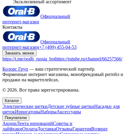
Эксклюзивный ассортимент
Официальный
интернет-магазин
Контакты
Официальный
интернет-магазин
+7 (499) 455-04-53
Заказать звонок
https://t.me/oralb_russia_bot
https://rutube.ru/channel/66257566/
Колорс Груп
— ваш стратегический партнёр.
Фирменные интернет магазины, монобрендовый ритейл и
продажи на маркетплейсах.
© 2026. Все права зарегистрированы.
Каталог
Электрические щетки
Детские зубные щетки
Насадки для
щеток
Ирригаторы
Наборы
Аксессуары
Покупателю
Акции
Лента инноваций
Советы и
лайфхаки
Оплата
Доставка
Отзывы
Гарантия
Возврат