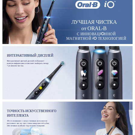
ЛУЧШАЯ ЧИСТКА
от ORAL-B
С ИННОВАЦ
ННОЙ
МАГНИТНОЙ
ТЕХНОЛОГИЕЙ
ИНТЕРАКТИВНЫЙ ДИСПЛЕЙ
Интерактивный цветной дисплей отображает
важную информацию и позволяет выбирать между
7 режимами чистки.
ТОЧНОСТЬ ИСКУССТВЕННОГО
ИНТЕЛЛЕКТА
3D-отслеживание с искусственным интеллектом
распознает чистку трех типов поверхностей зубов,
обеспечивая наиболее тщательное очищение.