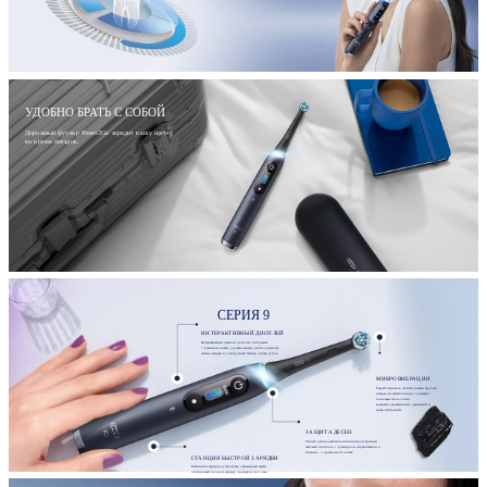
УДОБНО БРАТЬ С СОБОЙ
Дорожный футляр Power2Go зарядит вашу щетку
во время поездок.
СЕРИЯ 9
ИНТЕРАКТИВНЫЙ ДИСПЛЕЙ
Интерактивный цветной дисплей отображает
7 режимов чистки, уровень заряда, необходимость
смены насадки и 2-минутный таймер чистки зубов.
МИКРОВИБРАЦИИ
Разработанная со стоматологами круглая
насадка профессионально очищает с
помощью технологии
возвратно-вращательных движений и
микровибраций.
ЗАЩИТА ДЕСЕН
Умный датчик давления сигнализирует красным
световым сигналом о чрезмерном надавливании и
зеленым - о правильной чистке.
СТАНЦИЯ БЫСТРОЙ ЗАРЯДКИ
Магнитное зарядное устройство с фиксацией щетки
обеспечивает полную зарядку примерно за 3 часа.