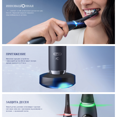
ИННОВАЦ
ННАЯ
сочетает в себе уникальную круглую насадку
Oral-B с бережной энергией очищения
микровибрирующих щетинок.
ПРИТЯЖЕНИЕ
Магнитное зарядное устройство
с фиксацией щетки обеспечивает полную
зарядку примерно за 3 часа.
ЗАЩИТА ДЕСЕН
Умный датчик давления сигнализирует красным
световым сигналом о чрезмерном надавливании и
зеленым - о правильной чистке.