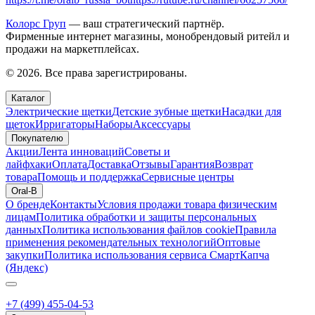
Колорс Груп
— ваш стратегический партнёр.
Фирменные интернет магазины, монобрендовый ритейл и
продажи на маркетплейсах.
© 2026. Все права зарегистрированы.
Каталог
Электрические щетки
Детские зубные щетки
Насадки для
щеток
Ирригаторы
Наборы
Аксессуары
Покупателю
Акции
Лента инноваций
Советы и
лайфхаки
Оплата
Доставка
Отзывы
Гарантия
Возврат
товара
Помощь и поддержка
Сервисные центры
Oral-B
О бренде
Контакты
Условия продажи товара физическим
лицам
Политика обработки и защиты персональных
данных
Политика использования файлов cookie
Правила
применения рекомендательных технологий
Оптовые
закупки
Политика использования сервиса СмартКапча
(Яндекс)
+7 (499) 455-04-53