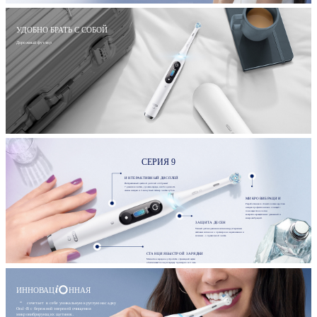
УДОБНО БРАТЬ С СОБОЙ
Дорожный футляр
СЕРИЯ 9
ИНТЕРАКТИВНЫЙ ДИСПЛЕЙ
Интерактивный цветной дисплей отображает
7 режимов чистки, уровень заряда, необходимость
смены насадки и 2-минутный таймер чистки зубов.
МИКРОВИБРАЦИИ
Разработанная со стоматологами круглая
насадка профессионально очищает с
помощью технологии
возвратно-вращательных движений и
микровибраций.
ЗАЩИТА ДЕСЕН
Умный датчик давления сигнализирует красным
световым сигналом о чрезмерном надавливании и
зеленым - о правильной чистке.
СТАНЦИЯ БЫСТРОЙ ЗАРЯДКИ
Магнитное зарядное устройство с фиксацией щетки
обеспечивает полную зарядку примерно за 3 часа.
ИННОВАЦ
ННАЯ
сочетает в себе уникальную круглую насадку
Oral-B с бережной энергией очищения
микровибрирующих щетинок.