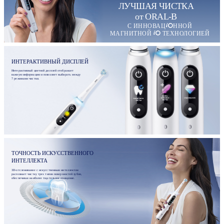
ЛУЧШАЯ ЧИСТКА
от ORAL-B
С ИННОВАЦ
ННОЙ
МАГНИТНОЙ
ТЕХНОЛОГИЕЙ
ИНТЕРАКТИВНЫЙ ДИСПЛЕЙ
Интерактивный цветной дисплей отображает
важную информацию и позволяет выбирать между
7 режимами чистки.
ТОЧНОСТЬ ИСКУССТВЕННОГО
ИНТЕЛЛЕКТА
3D-отслеживание с искусственным интеллектом
распознает чистку трех типов поверхностей зубов,
обеспечивая наиболее тщательное очищение.