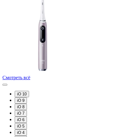
Смотреть всё
iO 10
iO 9
iO 8
iO 7
iO 6
iO 5
iO 4