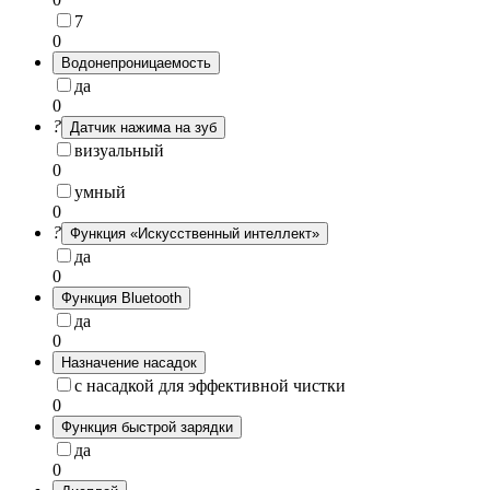
7
0
Водонепроницаемость
да
0
?
Датчик нажима на зуб
визуальный
0
умный
0
?
Функция «Искусственный интеллект»
да
0
Функция Bluetooth
да
0
Назначение насадок
с насадкой для эффективной чистки
0
Функция быстрой зарядки
да
0