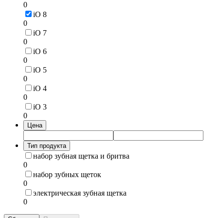
0
iO 8
0
iO 7
0
iO 6
0
iO 5
0
iO 4
0
iO 3
0
Цена
Тип продукта
набор зубная щетка и бритва
0
набор зубных щеток
0
электрическая зубная щетка
0