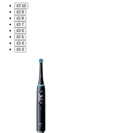
iO 10
iO 9
iO 8
iO 7
iO 6
iO 5
iO 4
iO 3