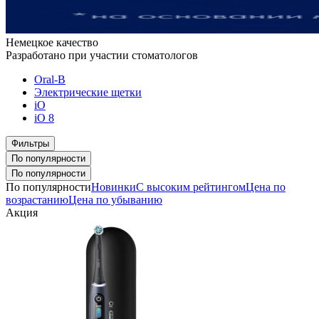
Немецкое качество
Разработано при участии стоматологов
Oral-B
Электрические щетки
iO
iO 8
Фильтры
По популярности
По популярности
По популярности
Новинки
С высоким рейтингом
Цена по
возрастанию
Цена по убыванию
Акция