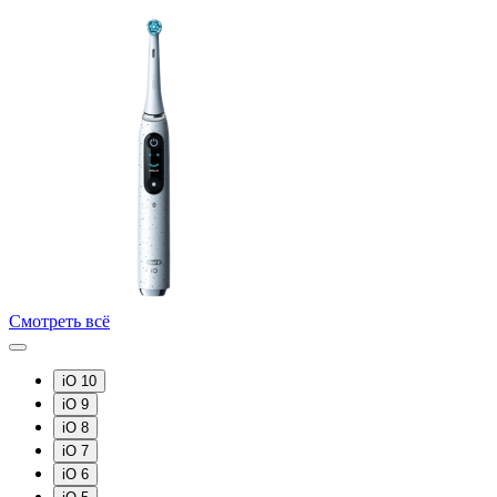
Смотреть всё
iO 10
iO 9
iO 8
iO 7
iO 6