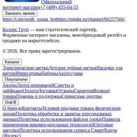
Официальный
интернет-магазин
+7 (499) 455-04-53
Заказать звонок
https://t.me/oralb_russia_bot
https://rutube.ru/channel/66257566/
Колорс Груп
— ваш стратегический партнёр.
Фирменные интернет магазины, монобрендовый ритейл и
продажи на маркетплейсах.
© 2026. Все права зарегистрированы.
Каталог
Электрические щетки
Детские зубные щетки
Насадки для
щеток
Ирригаторы
Наборы
Аксессуары
Покупателю
Акции
Лента инноваций
Советы и
лайфхаки
Оплата
Доставка
Отзывы
Гарантия
Возврат
товара
Помощь и поддержка
Сервисные центры
Oral-B
О бренде
Контакты
Условия продажи товара физическим
лицам
Политика обработки и защиты персональных
данных
Политика использования файлов cookie
Правила
применения рекомендательных технологий
Оптовые
закупки
Политика использования сервиса СмартКапча
(Яндекс)