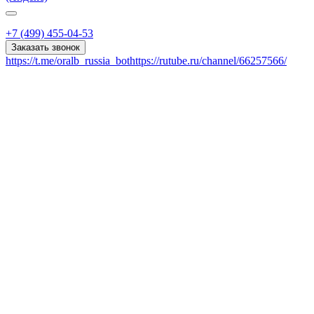
+7 (499) 455-04-53
Заказать звонок
https://t.me/oralb_russia_bot
https://rutube.ru/channel/66257566/