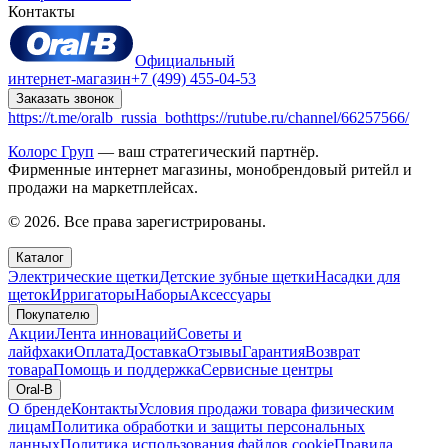
Контакты
Официальный
интернет-магазин
+7 (499) 455-04-53
Заказать звонок
https://t.me/oralb_russia_bot
https://rutube.ru/channel/66257566/
Колорс Груп
— ваш стратегический партнёр.
Фирменные интернет магазины, монобрендовый ритейл и
продажи на маркетплейсах.
© 2026. Все права зарегистрированы.
Каталог
Электрические щетки
Детские зубные щетки
Насадки для
щеток
Ирригаторы
Наборы
Аксессуары
Покупателю
Акции
Лента инноваций
Советы и
лайфхаки
Оплата
Доставка
Отзывы
Гарантия
Возврат
товара
Помощь и поддержка
Сервисные центры
Oral-B
О бренде
Контакты
Условия продажи товара физическим
лицам
Политика обработки и защиты персональных
данных
Политика использования файлов cookie
Правила