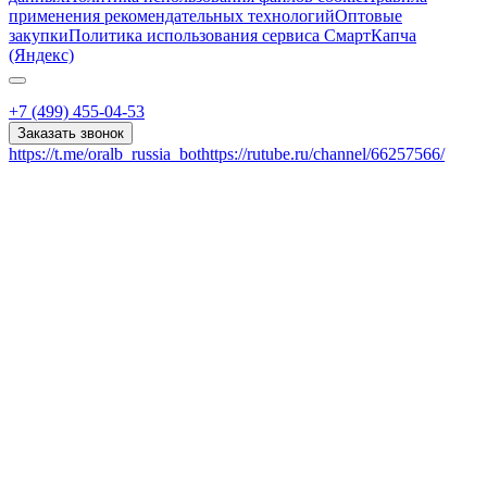
применения рекомендательных технологий
Оптовые
закупки
Политика использования сервиса СмартКапча
(Яндекс)
+7 (499) 455-04-53
Заказать звонок
https://t.me/oralb_russia_bot
https://rutube.ru/channel/66257566/