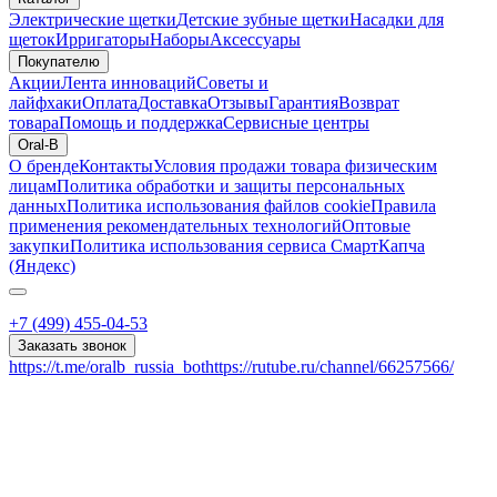
Электрические щетки
Детские зубные щетки
Насадки для
щеток
Ирригаторы
Наборы
Аксессуары
Покупателю
Акции
Лента инноваций
Советы и
лайфхаки
Оплата
Доставка
Отзывы
Гарантия
Возврат
товара
Помощь и поддержка
Сервисные центры
Oral-B
О бренде
Контакты
Условия продажи товара физическим
лицам
Политика обработки и защиты персональных
данных
Политика использования файлов cookie
Правила
применения рекомендательных технологий
Оптовые
закупки
Политика использования сервиса СмартКапча
(Яндекс)
+7 (499) 455-04-53
Заказать звонок
https://t.me/oralb_russia_bot
https://rutube.ru/channel/66257566/