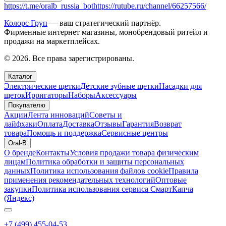
https://t.me/oralb_russia_bot
https://rutube.ru/channel/66257566/
Колорс Груп
— ваш стратегический партнёр.
Фирменные интернет магазины, монобрендовый ритейл и
продажи на маркетплейсах.
© 2026. Все права зарегистрированы.
Каталог
Электрические щетки
Детские зубные щетки
Насадки для
щеток
Ирригаторы
Наборы
Аксессуары
Покупателю
Акции
Лента инноваций
Советы и
лайфхаки
Оплата
Доставка
Отзывы
Гарантия
Возврат
товара
Помощь и поддержка
Сервисные центры
Oral-B
О бренде
Контакты
Условия продажи товара физическим
лицам
Политика обработки и защиты персональных
данных
Политика использования файлов cookie
Правила
применения рекомендательных технологий
Оптовые
закупки
Политика использования сервиса СмартКапча
(Яндекс)
+7 (499) 455-04-53