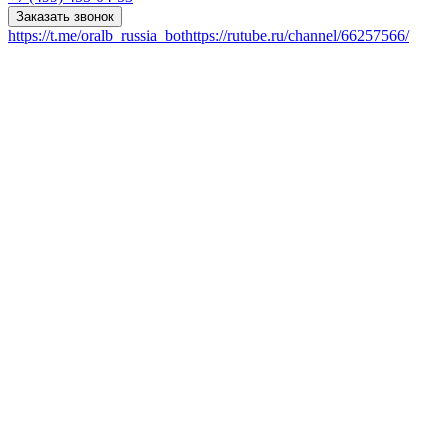
Заказать звонок
https://t.me/oralb_russia_bot
https://rutube.ru/channel/66257566/