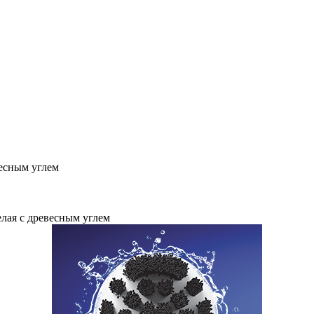
весным углем
елая с древесным углем