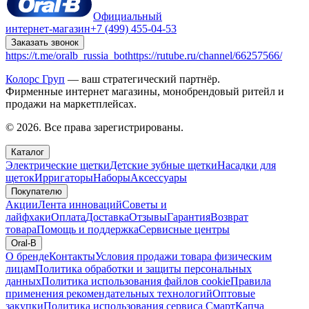
Официальный
интернет-магазин
+7 (499) 455-04-53
Заказать звонок
https://t.me/oralb_russia_bot
https://rutube.ru/channel/66257566/
Колорс Груп
— ваш стратегический партнёр.
Фирменные интернет магазины, монобрендовый ритейл и
продажи на маркетплейсах.
© 2026. Все права зарегистрированы.
Каталог
Электрические щетки
Детские зубные щетки
Насадки для
щеток
Ирригаторы
Наборы
Аксессуары
Покупателю
Акции
Лента инноваций
Советы и
лайфхаки
Оплата
Доставка
Отзывы
Гарантия
Возврат
товара
Помощь и поддержка
Сервисные центры
Oral-B
О бренде
Контакты
Условия продажи товара физическим
лицам
Политика обработки и защиты персональных
данных
Политика использования файлов cookie
Правила
применения рекомендательных технологий
Оптовые
закупки
Политика использования сервиса СмартКапча