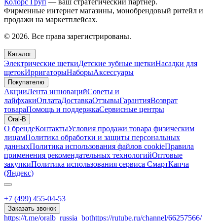
Колорс Груп
— ваш стратегический партнёр.
Фирменные интернет магазины, монобрендовый ритейл и
продажи на маркетплейсах.
© 2026. Все права зарегистрированы.
Каталог
Электрические щетки
Детские зубные щетки
Насадки для
щеток
Ирригаторы
Наборы
Аксессуары
Покупателю
Акции
Лента инноваций
Советы и
лайфхаки
Оплата
Доставка
Отзывы
Гарантия
Возврат
товара
Помощь и поддержка
Сервисные центры
Oral-B
О бренде
Контакты
Условия продажи товара физическим
лицам
Политика обработки и защиты персональных
данных
Политика использования файлов cookie
Правила
применения рекомендательных технологий
Оптовые
закупки
Политика использования сервиса СмартКапча
(Яндекс)
+7 (499) 455-04-53
Заказать звонок
https://t.me/oralb_russia_bot
https://rutube.ru/channel/66257566/