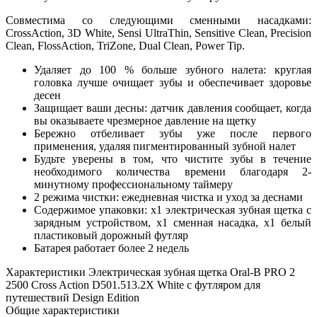
Совместима со следующими сменными насадками:
CrossAction, 3D White, Sensi UltraThin, Sensitive Clean, Precision
Clean, FlossAction, TriZone, Dual Clean, Power Tip.
Удаляет до 100 % больше зубного налета: круглая
головка лучше очищает зубы и обеспечивает здоровье
десен
Защищает ваши десны: датчик давления сообщает, когда
вы оказываете чрезмерное давление на щетку
Бережно отбеливает зубы уже после первого
применения, удаляя пигментированный зубной налет
Будьте уверены в том, что чистите зубы в течение
необходимого количества времени благодаря 2-
минутному профессиональному таймеру
2 режима чистки: ежедневная чистка и уход за деснами
Содержимое упаковки: x1 электрическая зубная щетка с
зарядным устройством, x1 сменная насадка, x1 белый
пластиковый дорожный футляр
Батарея работает более 2 недель
Характеристики Электрическая зубная щетка Oral-B PRO 2
2500 Cross Action D501.513.2X White c футляром для
путешествий Design Edition
Общие характеристики