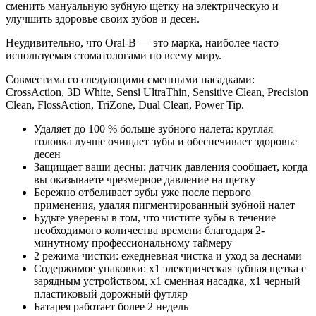
сменить мануальную зубную щетку на электрическую и
улучшить здоровье своих зубов и десен.
Неудивительно, что Oral-B — это марка, наиболее часто
используемая стоматологами по всему миру.
Совместима со следующими сменными насадками:
CrossAction, 3D White, Sensi UltraThin, Sensitive Clean, Precision
Clean, FlossAction, TriZone, Dual Clean, Power Tip.
Удаляет до 100 % больше зубного налета: круглая
головка лучше очищает зубы и обеспечивает здоровье
десен
Защищает ваши десны: датчик давления сообщает, когда
вы оказываете чрезмерное давление на щетку
Бережно отбеливает зубы уже после первого
применения, удаляя пигментированный зубной налет
Будьте уверены в том, что чистите зубы в течение
необходимого количества времени благодаря 2-
минутному профессиональному таймеру
2 режима чистки: ежедневная чистка и уход за деснами
Содержимое упаковки: x1 электрическая зубная щетка с
зарядным устройством, x1 сменная насадка, x1 черный
пластиковый дорожный футляр
Батарея работает более 2 недель