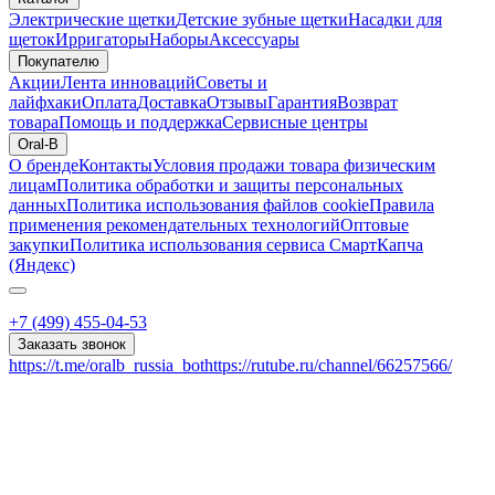
Электрические щетки
Детские зубные щетки
Насадки для
щеток
Ирригаторы
Наборы
Аксессуары
Покупателю
Акции
Лента инноваций
Советы и
лайфхаки
Оплата
Доставка
Отзывы
Гарантия
Возврат
товара
Помощь и поддержка
Сервисные центры
Oral-B
О бренде
Контакты
Условия продажи товара физическим
лицам
Политика обработки и защиты персональных
данных
Политика использования файлов cookie
Правила
применения рекомендательных технологий
Оптовые
закупки
Политика использования сервиса СмартКапча
(Яндекс)
+7 (499) 455-04-53
Заказать звонок
https://t.me/oralb_russia_bot
https://rutube.ru/channel/66257566/