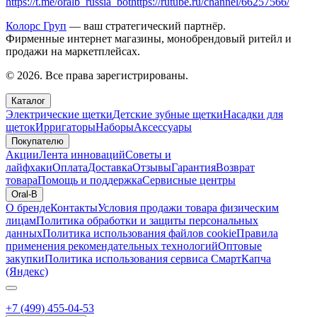
https://t.me/oralb_russia_bot
https://rutube.ru/channel/66257566/
Колорс Груп
— ваш стратегический партнёр.
Фирменные интернет магазины, монобрендовый ритейл и
продажи на маркетплейсах.
© 2026. Все права зарегистрированы.
Каталог
Электрические щетки
Детские зубные щетки
Насадки для
щеток
Ирригаторы
Наборы
Аксессуары
Покупателю
Акции
Лента инноваций
Советы и
лайфхаки
Оплата
Доставка
Отзывы
Гарантия
Возврат
товара
Помощь и поддержка
Сервисные центры
Oral-B
О бренде
Контакты
Условия продажи товара физическим
лицам
Политика обработки и защиты персональных
данных
Политика использования файлов cookie
Правила
применения рекомендательных технологий
Оптовые
закупки
Политика использования сервиса СмартКапча
(Яндекс)
+7 (499) 455-04-53