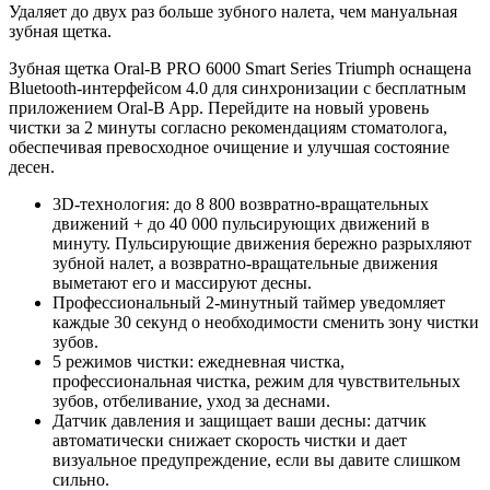
Удаляет до двух раз больше зубного налета, чем мануальная
зубная щетка.
Зубная щетка Oral-B PRO 6000 Smart Series Triumph оснащена
Bluetooth-интерфейсом 4.0 для синхронизации с бесплатным
приложением Oral-B App. Перейдите на новый уровень
чистки за 2 минуты согласно рекомендациям стоматолога,
обеспечивая превосходное очищение и улучшая состояние
десен.
3D-технология: до 8 800 возвратно-вращательных
движений + до 40 000 пульсирующих движений в
минуту. Пульсирующие движения бережно разрыхляют
зубной налет, а возвратно-вращательные движения
выметают его и массируют десны.
Профессиональный 2-минутный таймер уведомляет
каждые 30 секунд о необходимости сменить зону чистки
зубов.
5 режимов чистки: ежедневная чистка,
профессиональная чистка, режим для чувствительных
зубов, отбеливание, уход за деснами.
Датчик давления и защищает ваши десны: датчик
автоматически снижает скорость чистки и дает
визуальное предупреждение, если вы давите слишком
сильно.