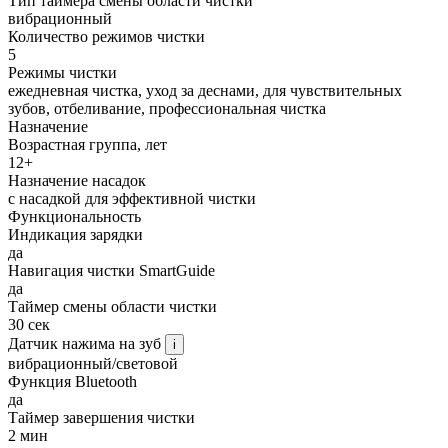
Тип таймера смены области чистки
вибрационный
Количество режимов чистки
5
Режимы чистки
ежедневная чистка, уход за деснами, для чувствительных
зубов, отбеливание, профессиональная чистка
Назначение
Возрастная группа, лет
12+
Назначение насадок
с насадкой для эффективной чистки
Функциональность
Индикация зарядки
да
Навигация чистки SmartGuide
да
Таймер смены области чистки
30 сек
Датчик нажима на зуб
i
вибрационный/световой
Функция Bluetooth
да
Таймер завершения чистки
2 мин