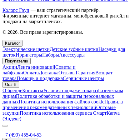
Колорс Груп
— ваш стратегический партнёр.
Фирменные интернет магазины, монобрендовый ритейл и
продажи на маркетплейсах.
© 2026. Все права зарегистрированы.
Каталог
Электрические щетки
Детские зубные щетки
Насадки для
щеток
Ирригаторы
Наборы
Аксессуары
Покупателю
Акции
Лента инноваций
Советы и
лайфхаки
Оплата
Доставка
Отзывы
Гарантия
Возврат
товара
Помощь и поддержка
Сервисные центры
Oral-B
О бренде
Контакты
Условия продажи товара физическим
лицам
Политика обработки и защиты персональных
данных
Политика использования файлов cookie
Правила
применения рекомендательных технологий
Оптовые
закупки
Политика использования сервиса СмартКапча
(Яндекс)
+7 (499) 455-04-53