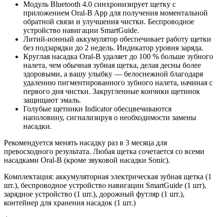
Модуль Bluetooth 4.0 синхронизирует щетку с
приложением Oral-B App для получения моментальной
обратной связи и улучшения чистки. Беспроводное
устройство навигации SmartGuide.
Литий-ионный аккумулятор обеспечивает работу щетки
без подзарядки до 2 недель. Индикатор уровня заряда.
Круглая насадка Oral-B удаляет до 100 % больше зубного
налета, чем обычная зубная щетка, делая десны более
здоровыми, а вашу улыбку — белоснежной благодаря
удалению пигментированного зубного налета, начиная с
первого дня чистки. Закругленные кончики щетинок
защищают эмаль.
Голубые щетинки Indicator обесцвечиваются
наполовину, сигнализируя о необходимости замены
насадки.
Рекомендуется менять насадку раз в 3 месяца для
превосходного результата. Любая щетка сочетается со всеми
насадками Oral-B (кроме звуковой насадки Sonic).
Комплектация: аккумуляторная электрическая зубная щетка (1
шт.), беспроводное устройство навигации SmartGuide (1 шт),
зарядное устройство (1 шт.), дорожный футляр (1 шт.),
контейнер для хранения насадок (1 шт.)