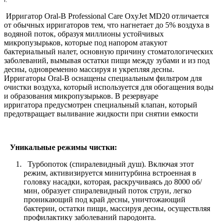
Ирригатор Oral-B Professional Care OxyJet MD20 отличается
от обычных ирригаторов тем, что нагнетает до 5% воздуха в
водяной поток, образуя миллионы устойчивых
микропузырьков, которые под напором атакуют
бактериальный налет, основную причину стоматологических
заболеваний, вымывая остатки пищи между зубами и из под
десны, одновременно массируя и укрепляя десны.
Ирригаторы Oral-B оснащены специальным фильтром для
очистки воздуха, который используется для обогащения воды
и образования микропузырьков. В резервуаре
ирригатора предусмотрен специальный клапан, который
предотвращает выливание жидкости при снятии емкости
Уникальные режимы чистки:
Турбопоток (спиралевидный душ). Включая этот
режим, активизируется минитурбина встроенная в
головку насадки, которая, раскручиваясь до 8000 об/
мин, образует спиралевидный поток струи, легко
проникающий под край десны, уничтожающий
бактерии, остатки пищи, массируя десны, осуществляя
профилактику заболеваний пародонта.