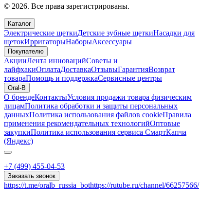
© 2026. Все права зарегистрированы.
Каталог
Электрические щетки
Детские зубные щетки
Насадки для
щеток
Ирригаторы
Наборы
Аксессуары
Покупателю
Акции
Лента инноваций
Советы и
лайфхаки
Оплата
Доставка
Отзывы
Гарантия
Возврат
товара
Помощь и поддержка
Сервисные центры
Oral-B
О бренде
Контакты
Условия продажи товара физическим
лицам
Политика обработки и защиты персональных
данных
Политика использования файлов cookie
Правила
применения рекомендательных технологий
Оптовые
закупки
Политика использования сервиса СмартКапча
(Яндекс)
+7 (499) 455-04-53
Заказать звонок
https://t.me/oralb_russia_bot
https://rutube.ru/channel/66257566/