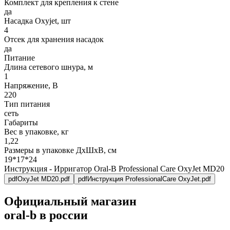
Комплект для крепления к стене
да
Насадка Oxyjet, шт
4
Отсек для хранения насадок
да
Питание
Длина сетевого шнура, м
1
Напряжение, В
220
Тип питания
сеть
Габариты
Вес в упаковке, кг
1,22
Размеры в упаковке ДxШxВ, см
19*17*24
Инструкция - Ирригатор Oral-B Professional Care OxyJet MD20
pdf
OxyJet MD20.pdf
pdf
Инструкция ProfessionalCare OxyJet.pdf
Официальный магазин
oral-b в россии