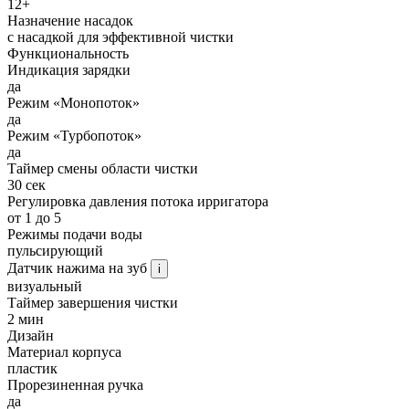
12+
Назначение насадок
с насадкой для эффективной чистки
Функциональность
Индикация зарядки
да
Режим «Монопоток»
да
Режим «Турбопоток»
да
Таймер смены области чистки
30 сек
Регулировка давления потока ирригатора
от 1 до 5
Режимы подачи воды
пульсирующий
Датчик нажима на зуб
i
визуальный
Таймер завершения чистки
2 мин
Дизайн
Материал корпуса
пластик
Прорезиненная ручка
да