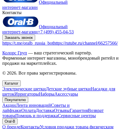
Официальный
интернет-магазин
Контакты
Официальный
интернет-магазин
+7 (499) 455-04-53
Заказать звонок
https://t.me/oralb_russia_bot
https://rutube.ru/channel/66257566/
Колорс Груп
— ваш стратегический партнёр.
Фирменные интернет магазины, монобрендовый ритейл и
продажи на маркетплейсах.
© 2026. Все права зарегистрированы.
Каталог
Электрические щетки
Детские зубные щетки
Насадки для
щеток
Ирригаторы
Наборы
Аксессуары
Покупателю
Акции
Лента инноваций
Советы и
лайфхаки
Оплата
Доставка
Отзывы
Гарантия
Возврат
товара
Помощь и поддержка
Сервисные центры
Oral-B
О бренде
Контакты
Условия продажи товара физическим