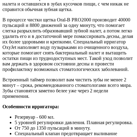
налета и оставшихся в зубах кусочков пищи, с чем никак не
справится обычная зубная щетка.
В процессе чистки щетка Oral-B PRO2000 производит 40000
пульсаций и 8800 движений за одну минуту, что помогает
слегка разрыхлить образовавший зубной налет, а потом легко
удалить его и в достаточной мере помассировать десны, делая
их более здоровыми и крепкими. Специальный ирригатор
OxyJet наполняет воду пузырьками из очищенного воздуха,
которые помогают снять бактериальный налет и вытащить
остатки пищи из труднодоступных мест. Такой уход позволит
вам держать в здоровом состоянии десны и провести
профилактику возможных стоматологических заболеваний.
Встроенный таймер позволит вам чистить зубы не менее 2
минут – срока, рекомендованного стоматологами всего мира.
Зубы становятся заметно белее уже через 2 недели
применения.
Особенности ирригатора:
Резервуар - 600 мл.
5 уровней регулировки давления. Плавная регулировка.
От 750 до 1350 пульсаций в минуту.
Специальный клапан предотвращает выливание