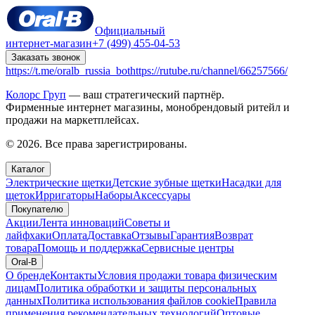
Официальный
интернет-магазин
+7 (499) 455-04-53
Заказать звонок
https://t.me/oralb_russia_bot
https://rutube.ru/channel/66257566/
Колорс Груп
— ваш стратегический партнёр.
Фирменные интернет магазины, монобрендовый ритейл и
продажи на маркетплейсах.
© 2026. Все права зарегистрированы.
Каталог
Электрические щетки
Детские зубные щетки
Насадки для
щеток
Ирригаторы
Наборы
Аксессуары
Покупателю
Акции
Лента инноваций
Советы и
лайфхаки
Оплата
Доставка
Отзывы
Гарантия
Возврат
товара
Помощь и поддержка
Сервисные центры
Oral-B
О бренде
Контакты
Условия продажи товара физическим
лицам
Политика обработки и защиты персональных
данных
Политика использования файлов cookie
Правила
применения рекомендательных технологий
Оптовые