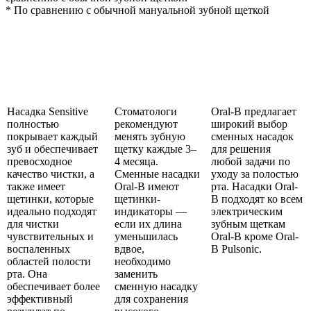
* По сравнению с обычной мануальной зубной щеткой
Насадка Sensitive
Стоматологи
Oral-B предлагает
полностью
рекомендуют
широкий выбор
покрывает каждый
менять зубную
сменных насадок
зуб и обеспечивает
щетку каждые 3–
для решения
превосходное
4 месяца.
любой задачи по
качество чистки, а
Сменные насадки
уходу за полостью
также имеет
Oral-B имеют
рта. Насадки Oral-
щетинки, которые
щетинки-
B подходят ко всем
идеально подходят
индикаторы —
электрическим
для чистки
если их длина
зубным щеткам
чувствительных и
уменьшилась
Oral-B кроме Oral-
воспаленных
вдвое,
B Pulsonic.
областей полости
необходимо
рта. Она
заменить
обеспечивает более
сменную насадку
эффективный
для сохранения