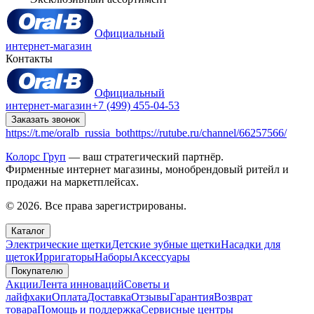
Официальный
интернет-магазин
Контакты
Официальный
интернет-магазин
+7 (499) 455-04-53
Заказать звонок
https://t.me/oralb_russia_bot
https://rutube.ru/channel/66257566/
Колорс Груп
— ваш стратегический партнёр.
Фирменные интернет магазины, монобрендовый ритейл и
продажи на маркетплейсах.
© 2026. Все права зарегистрированы.
Каталог
Электрические щетки
Детские зубные щетки
Насадки для
щеток
Ирригаторы
Наборы
Аксессуары
Покупателю
Акции
Лента инноваций
Советы и
лайфхаки
Оплата
Доставка
Отзывы
Гарантия
Возврат
товара
Помощь и поддержка
Сервисные центры