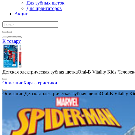
Для зубных щеток
Для ирригаторов
Акции
К товару
Детская электрическая зубная щеткаOral-B Vitality Kids Челове
Описание
Характеристики
Описание Детская электрическая зубная щеткаOral-B Vitality K