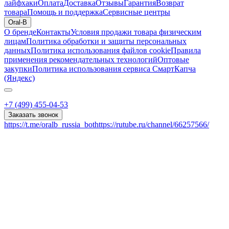
лайфхаки
Оплата
Доставка
Отзывы
Гарантия
Возврат
товара
Помощь и поддержка
Сервисные центры
Oral-B
О бренде
Контакты
Условия продажи товара физическим
лицам
Политика обработки и защиты персональных
данных
Политика использования файлов cookie
Правила
применения рекомендательных технологий
Оптовые
закупки
Политика использования сервиса СмартКапча
(Яндекс)
+7 (499) 455-04-53
Заказать звонок
https://t.me/oralb_russia_bot
https://rutube.ru/channel/66257566/