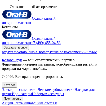
Эксклюзивный ассортимент
Официальный
интернет-магазин
Контакты
Официальный
интернет-магазин
+7 (499) 455-04-53
Заказать звонок
https://t.me/oralb_russia_bot
https://rutube.ru/channel/66257566/
Колорс Груп
— ваш стратегический партнёр.
Фирменные интернет магазины, монобрендовый ритейл и
продажи на маркетплейсах.
© 2026. Все права зарегистрированы.
Каталог
Электрические щетки
Детские зубные щетки
Насадки для
щеток
Ирригаторы
Наборы
Аксессуары
Покупателю
Акции
Лента инноваций
Советы и