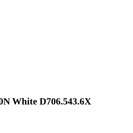
0N White D706.543.6X