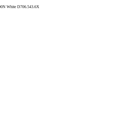
00N White D706.543.6X