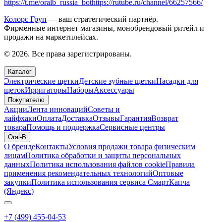
https://t.me/oralb_russia_bot
https://rutube.ru/channel/66257566/
Колорс Груп
— ваш стратегический партнёр.
Фирменные интернет магазины, монобрендовый ритейл и
продажи на маркетплейсах.
© 2026. Все права зарегистрированы.
Каталог
Электрические щетки
Детские зубные щетки
Насадки для
щеток
Ирригаторы
Наборы
Аксессуары
Покупателю
Акции
Лента инноваций
Советы и
лайфхаки
Оплата
Доставка
Отзывы
Гарантия
Возврат
товара
Помощь и поддержка
Сервисные центры
Oral-B
О бренде
Контакты
Условия продажи товара физическим
лицам
Политика обработки и защиты персональных
данных
Политика использования файлов cookie
Правила
применения рекомендательных технологий
Оптовые
закупки
Политика использования сервиса СмартКапча
(Яндекс)
+7 (499) 455-04-53