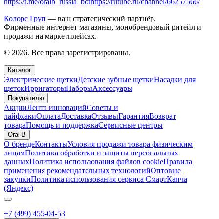
https://t.me/oralb_russia_bot
https://rutube.ru/channel/66257566/
Колорс Груп
— ваш стратегический партнёр.
Фирменные интернет магазины, монобрендовый ритейл и
продажи на маркетплейсах.
© 2026. Все права зарегистрированы.
Каталог
Электрические щетки
Детские зубные щетки
Насадки для
щеток
Ирригаторы
Наборы
Аксессуары
Покупателю
Акции
Лента инноваций
Советы и
лайфхаки
Оплата
Доставка
Отзывы
Гарантия
Возврат
товара
Помощь и поддержка
Сервисные центры
Oral-B
О бренде
Контакты
Условия продажи товара физическим
лицам
Политика обработки и защиты персональных
данных
Политика использования файлов cookie
Правила
применения рекомендательных технологий
Оптовые
закупки
Политика использования сервиса СмартКапча
(Яндекс)
+7 (499) 455-04-53