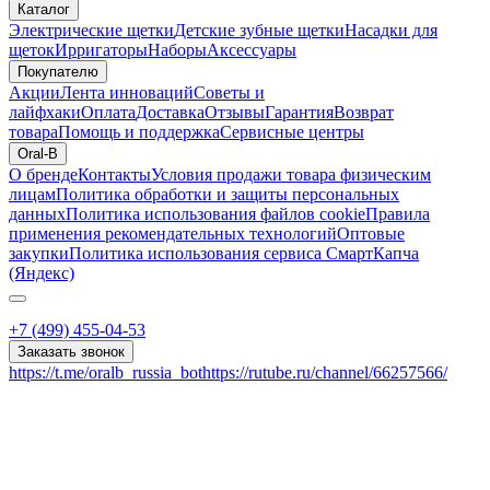
Каталог
Электрические щетки
Детские зубные щетки
Насадки для
щеток
Ирригаторы
Наборы
Аксессуары
Покупателю
Акции
Лента инноваций
Советы и
лайфхаки
Оплата
Доставка
Отзывы
Гарантия
Возврат
товара
Помощь и поддержка
Сервисные центры
Oral-B
О бренде
Контакты
Условия продажи товара физическим
лицам
Политика обработки и защиты персональных
данных
Политика использования файлов cookie
Правила
применения рекомендательных технологий
Оптовые
закупки
Политика использования сервиса СмартКапча
(Яндекс)
+7 (499) 455-04-53
Заказать звонок
https://t.me/oralb_russia_bot
https://rutube.ru/channel/66257566/