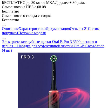
БЕСПЛАТНО до 30 км от МКАД, далее + 30 р./км
Самовывоз из ПВЗ
с 08.08
Бесплатно
Самовывоз со склада
сегодня
Бесплатно
Описание
Характеристики
Документация
Отзывы
21
С этим
покупают
Похожие модели
Электрические зубные щетки Oral-B Pro 3 3500 розовая и
черная + Насадка для эффективной чистки Oral-B CrossAction
(4 шт)