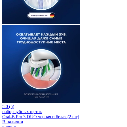
5.0 (5)
набор зубных щеток
Oral-B Pro 3 DUO черная и белая (2 шт)
В наличии