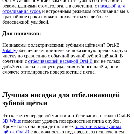
Oral-B Genius помогает вам чистить зубы в соответствии с
рекомендациями стоматолога, а в сочетании с
насадкой для
отбеливания зубов
и встроенным режимом отбеливания вы в
кратчайшие сроки сможете похвастаться еще более
белоснежной улыбкой.
Для новичков:
Не знакомы с электрическими зубными щётками? Oral-B
Vitality
обеспечивает клинически доказанную превосходную
чистку по сравнению с обычной ручной зубной щёткой. В
сочетании с
отбеливающей насадкой Oral-B
вы не только
добьётесь впечатляющего удаления зубного налёта, но и
сможете отполировать поверхностные пятна.
Лучшая насадка для отбеливающей
зубной щётки
Что касается передовой чистки и отбеливания, насадка Oral-B
3D White
помогает удалить поверхностные пятна с зубов.
Кроме того, она подходит для всех
электрических зубных
щёток Oral-B
с возможностью подзарядки, за исключением