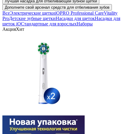
Лучшая насадка для отбеливающей зубной щётки
Дополните свой арсенал средств для отбеливания зубов
Все
Электрические щетки
iO
PRO Professional Care
Vitality
Pro
Детские зубные щетки
Насадки для щеток
Насадки для
щеток iO
Стандартные для взрослых
Наборы
Акция
Хит