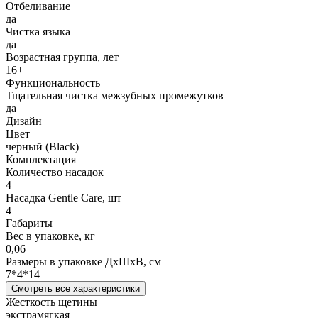
Отбеливание
да
Чистка языка
да
Возрастная группа, лет
16+
Функциональность
Тщательная чистка межзубных промежутков
да
Дизайн
Цвет
черный (Black)
Комплектация
Количество насадок
4
Насадка Gentle Care, шт
4
Габариты
Вес в упаковке, кг
0,06
Размеры в упаковке ДxШxВ, см
7*4*14
Смотреть все характеристики
Жесткость щетины
экстрамягкая