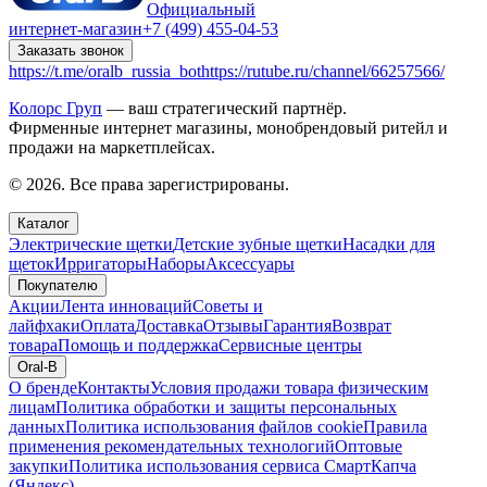
Официальный
интернет-магазин
+7 (499) 455-04-53
Заказать звонок
https://t.me/oralb_russia_bot
https://rutube.ru/channel/66257566/
Колорс Груп
— ваш стратегический партнёр.
Фирменные интернет магазины, монобрендовый ритейл и
продажи на маркетплейсах.
© 2026. Все права зарегистрированы.
Каталог
Электрические щетки
Детские зубные щетки
Насадки для
щеток
Ирригаторы
Наборы
Аксессуары
Покупателю
Акции
Лента инноваций
Советы и
лайфхаки
Оплата
Доставка
Отзывы
Гарантия
Возврат
товара
Помощь и поддержка
Сервисные центры
Oral-B
О бренде
Контакты
Условия продажи товара физическим
лицам
Политика обработки и защиты персональных
данных
Политика использования файлов cookie
Правила
применения рекомендательных технологий
Оптовые
закупки
Политика использования сервиса СмартКапча
(Яндекс)