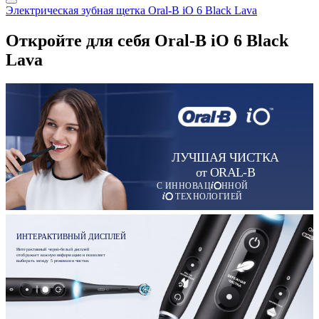
Электрическая зубная щетка Oral-B iO 6 Black Lava
Откройте для себя Oral-B iO 6 Black
Lava
ЛУЧШАЯ ЧИСТКА
от ORAL-B
С ИННОВАЦ
ННОЙ
ТЕХНОЛОГИЕЙ
ИНТЕРАКТИВНЫЙ ДИСПЛЕЙ
Интерактивный черно-белый дисплей
отображает важную информацию и позволяет
выбирать между 5 режимами чистки.