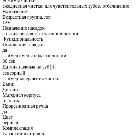
Режимы чистки
ежедневная чистка, для чувствительных зубов, отбеливание
Назначение
Возрастная группа, лет
12+
Назначение насадок
с насадкой для эффективной чистки
Функциональность
Индикация зарядки
да
Таймер смены области чистки
30 сек
Датчик нажима на зуб
i
сенсорный
Таймер завершения чистки
2 мин
Дизайн
Материал корпуса
пластик
Прорезиненная ручка
да
Цвет
черный
Комплектация
Гарантийный талон