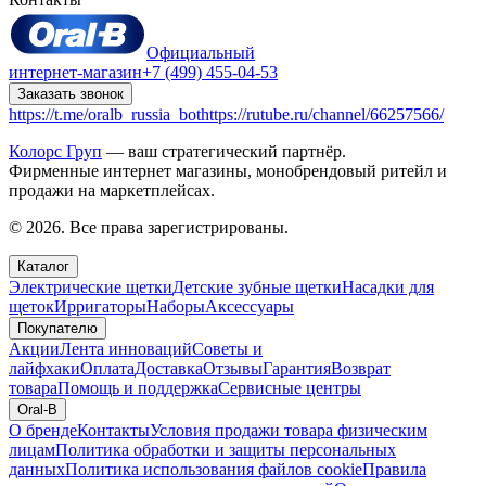
Официальный
интернет-магазин
+7 (499) 455-04-53
Заказать звонок
https://t.me/oralb_russia_bot
https://rutube.ru/channel/66257566/
Колорс Груп
— ваш стратегический партнёр.
Фирменные интернет магазины, монобрендовый ритейл и
продажи на маркетплейсах.
© 2026. Все права зарегистрированы.
Каталог
Электрические щетки
Детские зубные щетки
Насадки для
щеток
Ирригаторы
Наборы
Аксессуары
Покупателю
Акции
Лента инноваций
Советы и
лайфхаки
Оплата
Доставка
Отзывы
Гарантия
Возврат
товара
Помощь и поддержка
Сервисные центры
Oral-B
О бренде
Контакты
Условия продажи товара физическим
лицам
Политика обработки и защиты персональных
данных
Политика использования файлов cookie
Правила