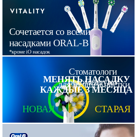
устройства.
Сочетается со всеми
насадками ORAL-B
*кроме iO насадок
Стоматологи
МЕНЯТЬ НАСАДКУ
рекомендуют
для лучшей чистки
КАЖДЫЕ 3 МЕСЯЦА
НОВАЯ
СТАРАЯ