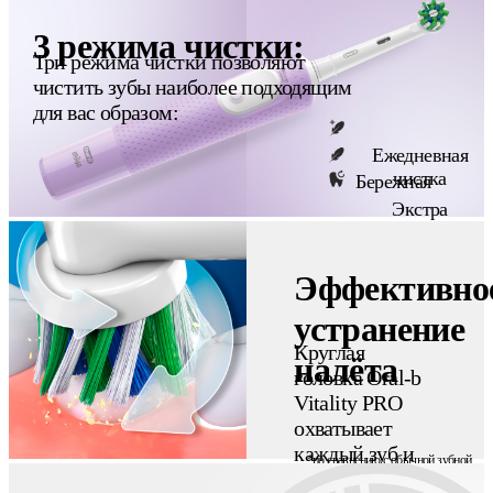
налёта
3 режима чистки:
Три режима чистки позволяют
чистить зубы наиболее подходящим
для вас образом:
Ежедневная
чистка
Бережная
Экстра
бережная
Эффективно
устранение
Круглая
налёта
головка Oral-b
Vitality PRO
охватывает
каждый зуб и
*по сравнению с обычной зубной
обеспечивает
щёткой