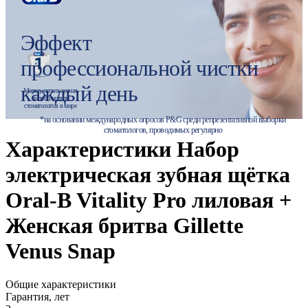
Эффект
профессиональной чистки
каждый день
Марка, используемая
большинством
стоматологов в мире
*на основании международных опросов P&G среди репрезентативной выборки
стоматологов, проводимых регулярно
Характеристики Набор
электрическая зубная щётка
Oral-B Vitality Pro лиловая +
Женская бритва Gillette
Venus Snap
Общие характеристики
Гарантия, лет