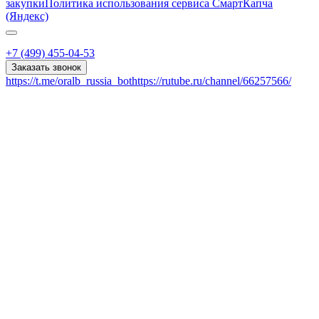
закупки
Политика использования сервиса СмартКапча
(Яндекс)
+7 (499) 455-04-53
Заказать звонок
https://t.me/oralb_russia_bot
https://rutube.ru/channel/66257566/