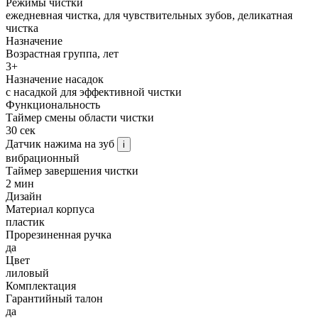
Режимы чистки
ежедневная чистка, для чувствительных зубов, деликатная
чистка
Назначение
Возрастная группа, лет
3+
Назначение насадок
с насадкой для эффективной чистки
Функциональность
Таймер смены области чистки
30 сек
Датчик нажима на зуб
i
вибрационный
Таймер завершения чистки
2 мин
Дизайн
Материал корпуса
пластик
Прорезиненная ручка
да
Цвет
лиловый
Комплектация
Гарантийный талон
да