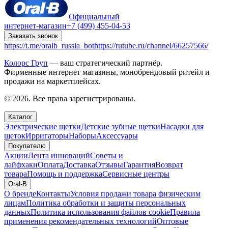
Официальный
интернет-магазин
+7 (499) 455-04-53
Заказать звонок
https://t.me/oralb_russia_bot
https://rutube.ru/channel/66257566/
Колорс Груп
— ваш стратегический партнёр.
Фирменные интернет магазины, монобрендовый ритейл и
продажи на маркетплейсах.
© 2026. Все права зарегистрированы.
Каталог
Электрические щетки
Детские зубные щетки
Насадки для
щеток
Ирригаторы
Наборы
Аксессуары
Покупателю
Акции
Лента инноваций
Советы и
лайфхаки
Оплата
Доставка
Отзывы
Гарантия
Возврат
товара
Помощь и поддержка
Сервисные центры
Oral-B
О бренде
Контакты
Условия продажи товара физическим
лицам
Политика обработки и защиты персональных
данных
Политика использования файлов cookie
Правила
применения рекомендательных технологий
Оптовые