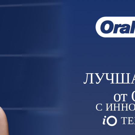
ЛУЧШ
от
С ИНН
ТЕ