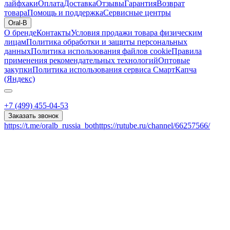
лайфхаки
Оплата
Доставка
Отзывы
Гарантия
Возврат
товара
Помощь и поддержка
Сервисные центры
Oral-B
О бренде
Контакты
Условия продажи товара физическим
лицам
Политика обработки и защиты персональных
данных
Политика использования файлов cookie
Правила
применения рекомендательных технологий
Оптовые
закупки
Политика использования сервиса СмартКапча
(Яндекс)
+7 (499) 455-04-53
Заказать звонок
https://t.me/oralb_russia_bot
https://rutube.ru/channel/66257566/