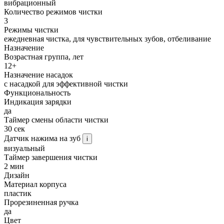
вибрационный
Количество режимов чистки
3
Режимы чистки
ежедневная чистка, для чувствительных зубов, отбеливание
Назначение
Возрастная группа, лет
12+
Назначение насадок
с насадкой для эффективной чистки
Функциональность
Индикация зарядки
да
Таймер смены области чистки
30 сек
Датчик нажима на зуб
i
визуальный
Таймер завершения чистки
2 мин
Дизайн
Материал корпуса
пластик
Прорезиненная ручка
да
Цвет