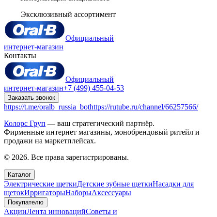
Эксклюзивный ассортимент
Официальный
интернет-магазин
Контакты
Официальный
интернет-магазин
+7 (499) 455-04-53
Заказать звонок
https://t.me/oralb_russia_bot
https://rutube.ru/channel/66257566/
Колорс Груп
— ваш стратегический партнёр.
Фирменные интернет магазины, монобрендовый ритейл и
продажи на маркетплейсах.
© 2026. Все права зарегистрированы.
Каталог
Электрические щетки
Детские зубные щетки
Насадки для
щеток
Ирригаторы
Наборы
Аксессуары
Покупателю
Акции
Лента инноваций
Советы и