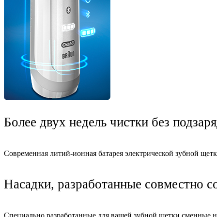
Более двух недель чистки без подзар
Современная литий-ионная батарея электрической зубной щетки 
Насадки, разработанные совместно с
Специально разработанные для вашей зубной щетки сменные н