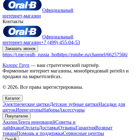
Официальный
интернет-магазин
Контакты
Официальный
интернет-магазин
+7 (499) 455-04-53
Заказать звонок
https://t.me/oralb_russia_bot
https://rutube.ru/channel/66257566/
Колорс Груп
— ваш стратегический партнёр.
Фирменные интернет магазины, монобрендовый ритейл и
продажи на маркетплейсах.
© 2026. Все права зарегистрированы.
Каталог
Электрические щетки
Детские зубные щетки
Насадки для
щеток
Ирригаторы
Наборы
Аксессуары
Покупателю
Акции
Лента инноваций
Советы и
лайфхаки
Оплата
Доставка
Отзывы
Гарантия
Возврат
товара
Помощь и поддержка
Сервисные центры
Oral-B