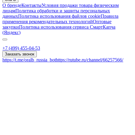
О бренде
Контакты
Условия продажи товара физическим
лицам
Политика обработки и защиты персональных
данных
Политика использования файлов cookie
Правила
применения рекомендательных технологий
Оптовые
закупки
Политика использования сервиса СмартКапча
(Яндекс)
+7 (499) 455-04-53
Заказать звонок
https://t.me/oralb_russia_bot
https://rutube.ru/channel/66257566/