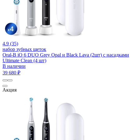
4.9 (35)
набор зубных щеток
Oral-B iO 6 DUO Grey Opal и Black Lava (2шт) с насадками
Ultimate Clean (4 шт)
В наличии
39 680 ₽
Акция