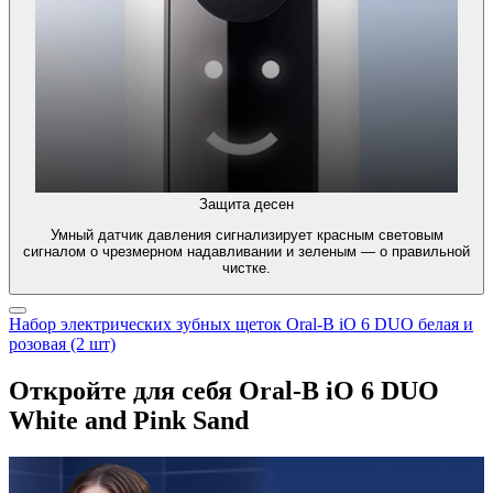
Защита десен
Умный датчик давления сигнализирует красным световым
сигналом о чрезмерном надавливании и зеленым — о правильной
чистке.
Набор электрических зубных щеток Oral-B iO 6 DUO белая и
розовая (2 шт)
Откройте для себя Oral-B iO 6 DUO
White and Pink Sand