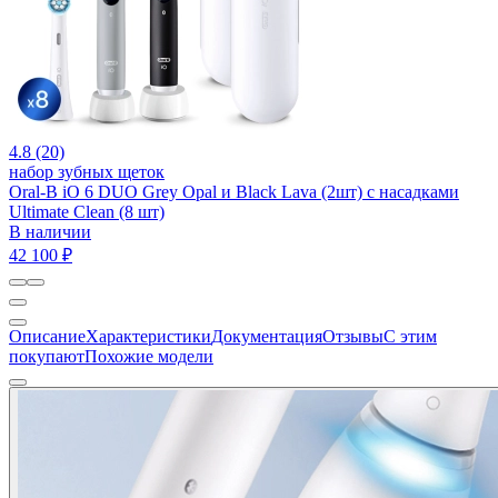
4.8 (20)
набор зубных щеток
Oral-B iO 6 DUO Grey Opal и Black Lava (2шт) с насадками
Ultimate Clean (8 шт)
В наличии
42 100 ₽
Описание
Характеристики
Документация
Отзывы
С этим
покупают
Похожие модели