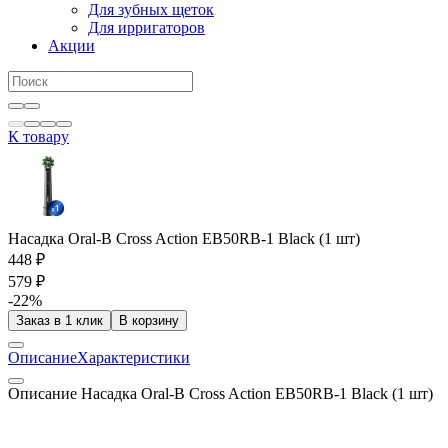
Для зубных щеток
Для ирригаторов
Акции
К товару
Насадка Oral-B Cross Action EB50RB-1 Black (1 шт)
448 ₽
579 ₽
-22%
Заказ в 1 клик
В корзину
Описание
Характеристики
Описание Насадка Oral-B Cross Action EB50RB-1 Black (1 шт)