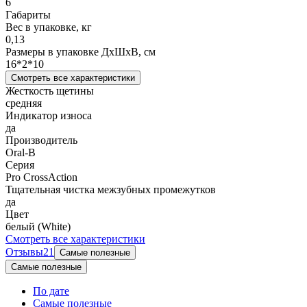
6
Габариты
Вес в упаковке, кг
0,13
Размеры в упаковке ДxШxВ, см
16*2*10
Смотреть все характеристики
Жесткость щетины
средняя
Индикатор износа
да
Производитель
Oral-B
Серия
Pro CrossAction
Тщательная чистка межзубных промежутков
да
Цвет
белый (White)
Смотреть все характеристики
Отзывы
21
Самые полезные
Самые полезные
По дате
Самые полезные