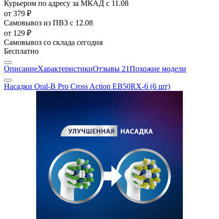
Курьером по адресу за МКАД
с 11.08
от 379 ₽
Самовывоз из ПВЗ
с 12.08
от 129 ₽
Самовывоз со склада
сегодня
Бесплатно
Описание
Характеристики
Отзывы
21
Похожие модели
Насадки Oral-B Pro Cross Action EB50RX-6 (6 шт)