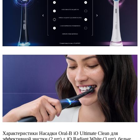
ОХВАТЫВАЕТ КАЖДЫЙ ЗУБ
ПРЕВОСХОДНОЕ УДАЛЕНИЕ НАЛЕТА
САМОЕ БЕРЕЖНОЕ ОЧИЩЕНИЕ IO
ПЕРЕКРЕСТНЫЕ ЩЕТИНКИ
Совместимы только с Oral-B iO
Характеристики Насадки Oral-B iO Ultimate Clean для
эффективной чистки (2 шт) + iO Radiant White (3 шт), белые