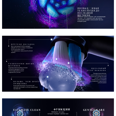
ИНОВАЦ
ННАЯ
ТЕХНОЛОГИЯ ДО
ПОСЛЕДНЕЙ
ЩЕТИНКИ
Ultimate Clean создана для оптимизации
чистки с iO, помогая вам достигать
ощущения профессиональной чистки
каждый день.
КРУГЛАЯ НАСАДКА
Круглая насадка Oral-B охватывает
каждый зуб для лучшего очищения и
более здоровых десен.*
*по сравнению с мануальной зубной
щеткой.
ТЕХНОЛОГИЯ ВИТЫХ
ЩЕТИНОК
Адаптируется к индивидуальным
ИДЕАЛЬНЫЙ
особенностям ваших зубов,
УГОЛ НАКЛОНА
обеспечивая превосходное
покрытие без усилий.
Перекрестные щетинки,
расположенные под углом
16 градусов, удаляют больше
налета*, обеспечивая
превосходное очищение
*по сравнению с мануальной
БОЛЬШЕ, ЧЕМ ПРОСТО
зубной щеткой
ОЧИЩЕНИЕ
Благодаря структуре "пучок в пучке"
щетинки проникают глубоко в межзубные
промежутки.
ФУНКЦИИ
ULTIMATE CLEAN
GENTLE CARE
Выберите насадку,
которая подойдет именно вам