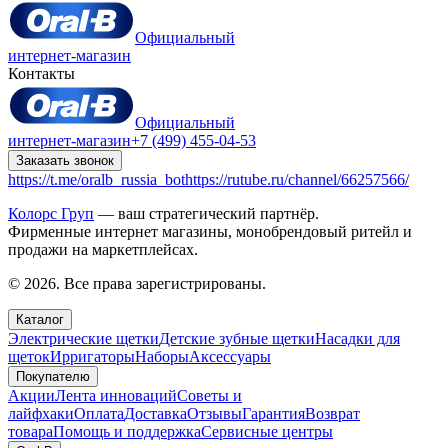
Официальный
интернет-магазин
Контакты
Официальный
интернет-магазин
+7 (499) 455-04-53
Заказать звонок
https://t.me/oralb_russia_bot
https://rutube.ru/channel/66257566/
Колорс Груп
— ваш стратегический партнёр.
Фирменные интернет магазины, монобрендовый ритейл и
продажи на маркетплейсах.
© 2026. Все права зарегистрированы.
Каталог
Электрические щетки
Детские зубные щетки
Насадки для
щеток
Ирригаторы
Наборы
Аксессуары
Покупателю
Акции
Лента инноваций
Советы и
лайфхаки
Оплата
Доставка
Отзывы
Гарантия
Возврат
товара
Помощь и поддержка
Сервисные центры