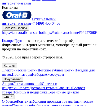
интернет-магазин
Контакты
Официальный
интернет-магазин
+7 (499) 455-04-53
Заказать звонок
https://t.me/oralb_russia_bot
https://rutube.ru/channel/66257566/
Колорс Груп
— ваш стратегический партнёр.
Фирменные интернет магазины, монобрендовый ритейл и
продажи на маркетплейсах.
© 2026. Все права зарегистрированы.
Каталог
Электрические щетки
Детские зубные щетки
Насадки для
щеток
Ирригаторы
Наборы
Аксессуары
Покупателю
Акции
Лента инноваций
Советы и
лайфхаки
Оплата
Доставка
Отзывы
Гарантия
Возврат
товара
Помощь и поддержка
Сервисные центры
Oral-B
О бренде
Контакты
Условия продажи товара физическим
лицам
Политика обработки и защиты персональных