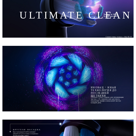
ULTIMATE CLEAN
Удаляет до 100%
больше налета
с 1 дня
Совместимы только с Oral-B iO
ИНОВАЦ
ННАЯ
ТЕХНОЛОГИЯ ДО
ПОСЛЕДНЕЙ
ЩЕТИНКИ
Ultimate Clean создана для оптимизации
чистки с iO, помогая вам достигать
ощущения профессиональной чистки
каждый день.
КРУГЛАЯ НАСАДКА
Круглая насадка Oral-B охватывает
каждый зуб для лучшего очищения и
более здоровых десен.*