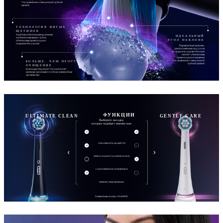
*по сравнению с мануальной зубной
щеткой.
ТЕХНОЛОГИЯ ВИТЫХ
ЩЕТИНОК
Адаптируется к индивидуальным
ИДЕАЛЬНЫЙ
особенностям ваших зубов,
УГОЛ НАКЛОНА
обеспечивая превосходное
покрытие без усилий.
Перекрестные щетинки,
расположенные под углом
16 градусов, удаляют больше
налета*, обеспечивая
превосходное очищение
*по сравнению с мануальной
БОЛЬШЕ, ЧЕМ ПРОСТО
зубной щеткой
ОЧИЩЕНИЕ
Благодаря структуре "пучок в пучке"
щетинки проникают глубоко в межзубные
промежутки.
ФУНКЦИИ
ULTIMATE CLEAN
GENTLE CARE
Выберите насадку,
которая подойдет именно вам
ОХВАТЫВАЕТ КАЖДЫЙ ЗУБ
ПРЕВОСХОДНОЕ УДАЛЕНИЕ НАЛЕТА
САМОЕ БЕРЕЖНОЕ ОЧИЩЕНИЕ IO
ПЕРЕКРЕСТНЫЕ ЩЕТИНКИ
Совместимы только с Oral-B iO