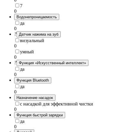
7
0
Водонепроницаемость
да
0
?
Датчик нажима на зуб
визуальный
0
умный
0
?
Функция «Искусственный интеллект»
да
0
Функция Bluetooth
да
0
Назначение насадок
с насадкой для эффективной чистки
0
Функция быстрой зарядки
да
0