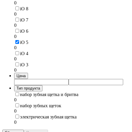
0
iO 8
0
iO 7
0
iO 6
0
iO 5
0
iO 4
0
iO 3
0
Цена
Тип продукта
набор зубная щетка и бритва
0
набор зубных щеток
0
электрическая зубная щетка
0