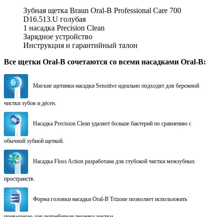
Зубная щетка Braun Oral-B Professional Care 700
D16.513.U голубая
1 насадка Precision Clean
Зарядное устройство
Инструкция и гарантийный талон
Все щетки Oral-B cочетаются со всеми насадками Oral-B:
Мягкие щетинки насадки Sensitive идеально подходят для бережной
чистки зубов и дёсен.
Насадка Precision Clean удаляет больше бактерий по сравнению с
обычной зубной щеткой.
Насадка Floss Action разработана для глубокой чистки межзубных
пространств.
Форма головки насадки Oral-B Trizone позволяет использовать
привычную для потребителя технику чистки.