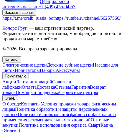
Официальный
интернет-магазин
+7 (499) 455-04-53
Заказать звонок
https://t.me/oralb_russia_bot
https://rutube.ru/channel/66257566/
Колорс Груп
— ваш стратегический партнёр.
Фирменные интернет магазины, монобрендовый ритейл и
продажи на маркетплейсах.
© 2026. Все права зарегистрированы.
Каталог
Электрические щетки
Детские зубные щетки
Насадки для
щеток
Ирригаторы
Наборы
Аксессуары
Покупателю
Акции
Лента инноваций
Советы и
лайфхаки
Оплата
Доставка
Отзывы
Гарантия
Возврат
товара
Помощь и поддержка
Сервисные центры
Oral-B
О бренде
Контакты
Условия продажи товара физическим
лицам
Политика обработки и защиты персональных
данных
Политика использования файлов cookie
Правила
применения рекомендательных технологий
Оптовые
закупки
Политика использования сервиса СмартКапча
(Яндекс)