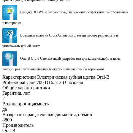
Насадка 3D White разработана для особенно эффективного отбеливания
и полировки.
Вращение головки CrossAction помогает щетинкам разрыхлять и
уничтожать зубной налет.
Oral-B Ortho Care Essentials разработаны для комплексной гигиены
полости рта с установленными брекетами, имплантами и коронками.
Характеристики Электрическая зубная щетка Oral-B
Professional Care 700 D16.513.U розовая
Общие характеристики
Гарантия, лет
2
Водонепроницаемость
да
Возвратно-вращательные движения, об/мин
8800
Производитель
Oral-B