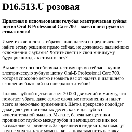
D16.513.U розовая
Приятная в использовании голубая электрическая зубная
щетка Oral-B Professional Care 700 – вместо инструмента
стоматолога!
Имеете склонность к образованию налета и предпочитаете
найти этому решение прямо сейчас, не дожидаясь дальнейших
осложнений с зубами? Хотите свести к свои минимуму
будущие походы к стоматологу?
Вы можете поспособствовать этому прямо сейчас – купив
электрическую зубную щетку Oral-B Professional Care 700,
которая способно легко избавить вас от налета и излишнего
скопления бактерий на поверхности зубов!
Головка зубной щетки делает 20 000 движений в минуту, что
помогает убрать даже самые сложные потемнения и налет
всего за несколько применений. Щетка прекрасно подойдет
даже для чувствительных десен, как и для зубов с
чувствительной эмалью. Мягкие, бережные щетинки
проникают глубоко между зубов и вычищают из них все
возможные загрязнения. Загоревшиеся индикаторы помогут
вам не упустить тот момент, когда пора заменить насадку.