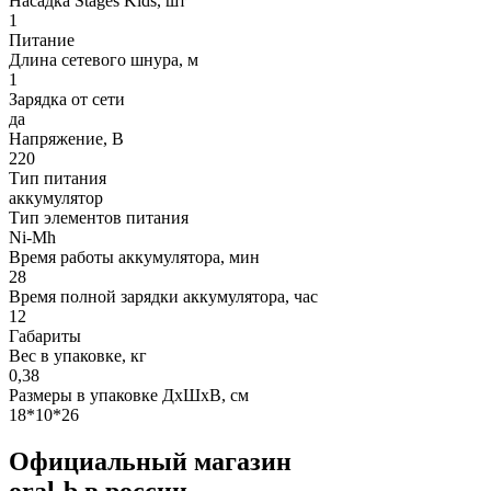
Насадка Stages Kids, шт
1
Питание
Длина сетевого шнура, м
1
Зарядка от сети
да
Напряжение, В
220
Тип питания
аккумулятор
Тип элементов питания
Ni-Mh
Время работы аккумулятора, мин
28
Время полной зарядки аккумулятора, час
12
Габариты
Вес в упаковке, кг
0,38
Размеры в упаковке ДxШxВ, см
18*10*26
Официальный магазин
oral-b в россии