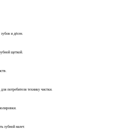
зубов и дёсен.
зубной щеткой.
ств.
 для потребителя технику чистки.
полировки.
ь зубной налет.