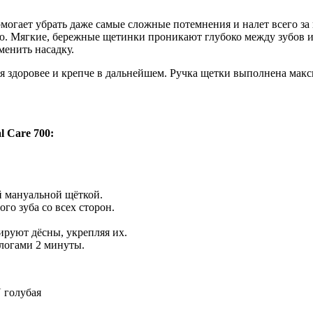
омогает убрать даже самые сложные потемнения и налет всего з
лью. Мягкие, бережные щетинки проникают глубоко между зубов 
менить насадку.
я здоровее и крепче в дальнейшем. Ручка щетки выполнена макс
 Сare 700:
й мануальной щёткой.
го зуба со всех сторон.
ируют дёсны, укрепляя их.
логами 2 минуты.
U голубая