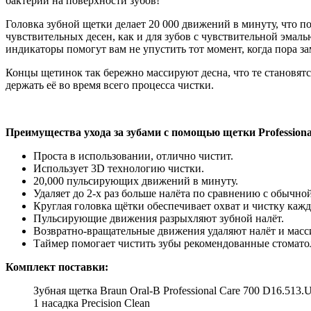
бактерий на поверхности зубов!
Головка зубной щетки делает 20 000 движений в минуту, что п
чувствительных десен, как и для зубов с чувствительной эма
индикаторы помогут вам не упустить тот момент, когда пора за
Концы щетинок так бережно массируют десна, что те становятс
держать её во время всего процесса чистки.
Преимущества ухода за зубами с помощью щетки Professional
Проста в использовании, отлично чистит.
Использует 3D технологию чистки.
20,000 пульсирующих движений в минуту.
Удаляет до 2-х раз больше налёта по сравнению с обычно
Круглая головка щётки обеспечивает охват и чистку каждо
Пульсирующие движения разрыхляют зубной налёт.
Возвратно-вращательные движения удаляют налёт и масс
Таймер помогает чистить зубы рекомендованные стомато
Комплект поставки:
Зубная щетка Braun Oral-B Professional Care 700 D16.513.
1 насадка Precision Clean