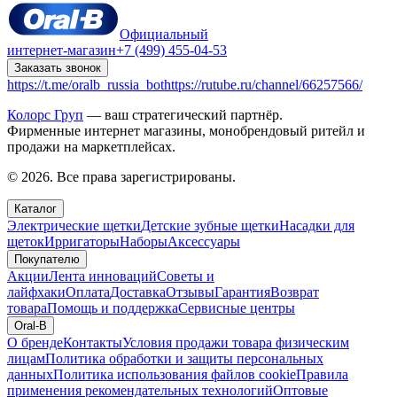
Официальный
интернет-магазин
+7 (499) 455-04-53
Заказать звонок
https://t.me/oralb_russia_bot
https://rutube.ru/channel/66257566/
Колорс Груп
— ваш стратегический партнёр.
Фирменные интернет магазины, монобрендовый ритейл и
продажи на маркетплейсах.
© 2026. Все права зарегистрированы.
Каталог
Электрические щетки
Детские зубные щетки
Насадки для
щеток
Ирригаторы
Наборы
Аксессуары
Покупателю
Акции
Лента инноваций
Советы и
лайфхаки
Оплата
Доставка
Отзывы
Гарантия
Возврат
товара
Помощь и поддержка
Сервисные центры
Oral-B
О бренде
Контакты
Условия продажи товара физическим
лицам
Политика обработки и защиты персональных
данных
Политика использования файлов cookie
Правила
применения рекомендательных технологий
Оптовые