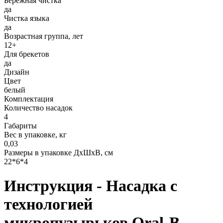
Бережная чистка
да
Чистка языка
да
Возрастная группа, лет
12+
Для брекетов
да
Дизайн
Цвет
белый
Комплектация
Количество насадок
4
Габариты
Вес в упаковке, кг
0,03
Размеры в упаковке ДxШxВ, см
22*6*4
Инструкция - Насадка с
технологией
микропузырьков Oral-B